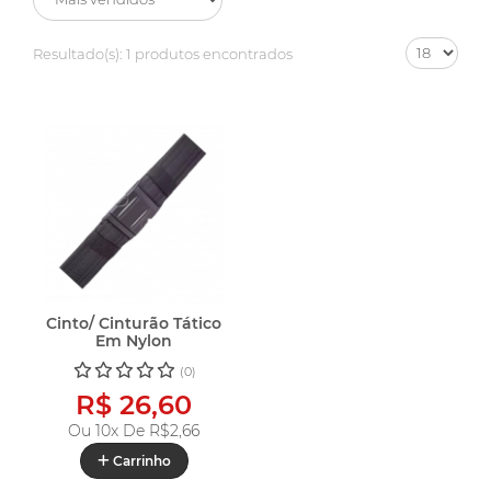
Resultado(s):
1 produtos encontrados
Cinto/ Cinturão Tático
Em Nylon
(0)
R$ 26,60
Ou 10x De
R$2,66
Carrinho