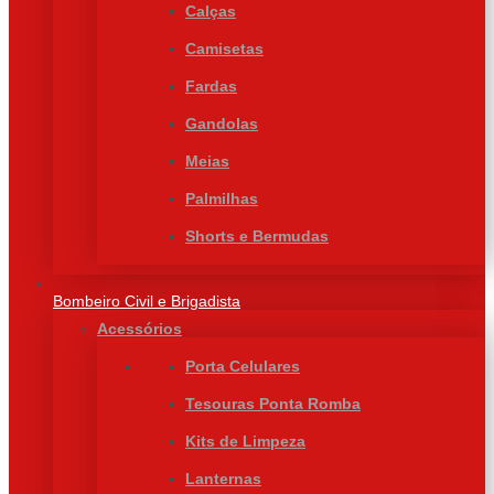
Calças
Camisetas
Fardas
Gandolas
Meias
Palmilhas
Shorts e Bermudas
Bombeiro Civil e Brigadista
Acessórios
Porta Celulares
Tesouras Ponta Romba
Kits de Limpeza
Lanternas