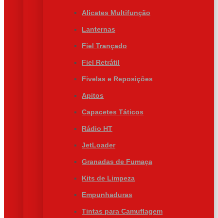
Alicates Multifunção
Lanternas
Fiel Trançado
Fiel Retrátil
Fivelas e Reposições
Apitos
Capacetes Táticos
Rádio HT
JetLoader
Granadas de Fumaça
Kits de Limpeza
Empunhaduras
Tintas para Camuflagem