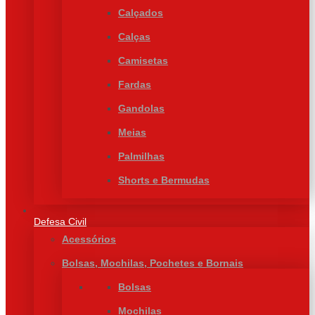
Calçados
Calças
Camisetas
Fardas
Gandolas
Meias
Palmilhas
Shorts e Bermudas
Defesa Civil
Acessórios
Bolsas, Mochilas, Pochetes e Bornais
Bolsas
Mochilas