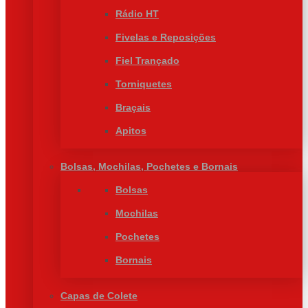
Rádio HT
Fivelas e Reposições
Fiel Trançado
Torniquetes
Braçais
Apitos
Bolsas, Mochilas, Pochetes e Bornais
Bolsas
Mochilas
Pochetes
Bornais
Capas de Colete