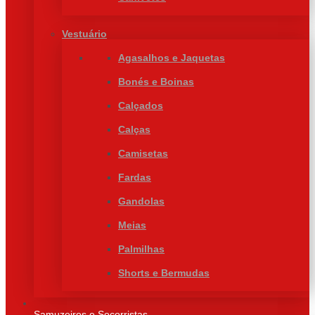
Vestuário
Agasalhos e Jaquetas
Bonés e Boinas
Calçados
Calças
Camisetas
Fardas
Gandolas
Meias
Palmilhas
Shorts e Bermudas
Samuzeiros e Socorristas