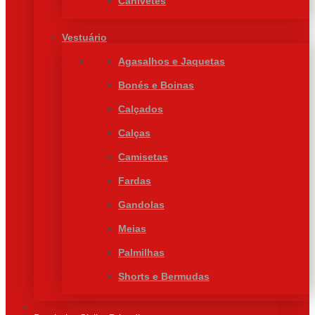
Canivetes
Vestuário
Agasalhos e Jaquetas
Bonés e Boinas
Calçados
Calças
Camisetas
Fardas
Gandolas
Meias
Palmilhas
Shorts e Bermudas