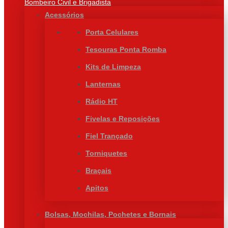
Bombeiro Civil e Brigadista
Acessórios
Porta Celulares
Tesouras Ponta Romba
Kits de Limpeza
Lanternas
Rádio HT
Fivelas e Reposições
Fiel Trançado
Torniquetes
Braçais
Apitos
Bolsas, Mochilas, Pochetes e Bornais