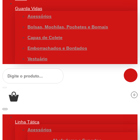
Guarda Vidas
Acessórios
Bolsas, Mochilas, Pochetes e Bornais
Capas de Colete
Emborrachados e Bordados
Vestuário
0
Linha Tática
Acessórios