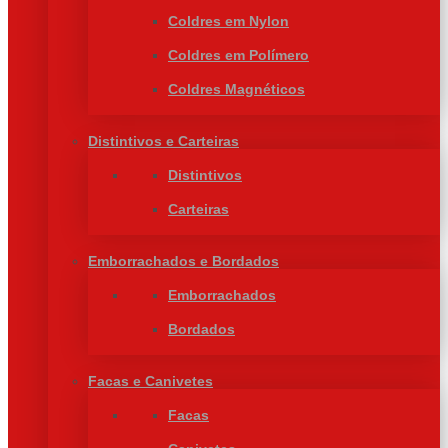
Coldres em Nylon
Coldres em Polímero
Coldres Magnéticos
Distintivos e Carteiras
Distintivos
Carteiras
Emborrachados e Bordados
Emborrachados
Bordados
Facas e Canivetes
Facas