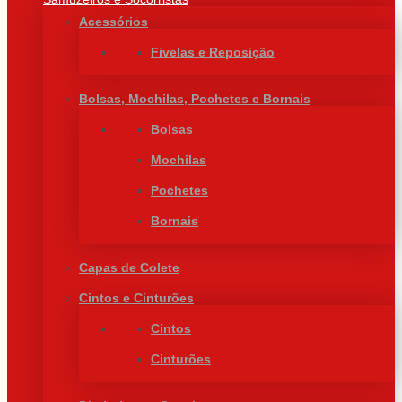
Acessórios
Fivelas e Reposição
Bolsas, Mochilas, Pochetes e Bornais
Bolsas
Mochilas
Pochetes
Bornais
Capas de Colete
Cintos e Cinturões
Cintos
Cinturões