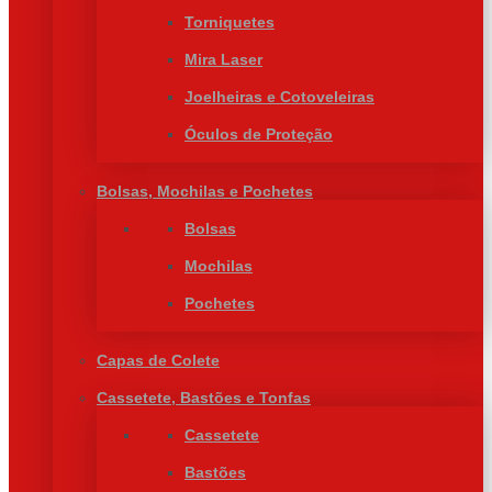
Torniquetes
Mira Laser
Joelheiras e Cotoveleiras
Óculos de Proteção
Bolsas, Mochilas e Pochetes
Bolsas
Mochilas
Pochetes
Capas de Colete
Cassetete, Bastões e Tonfas
Cassetete
Bastões