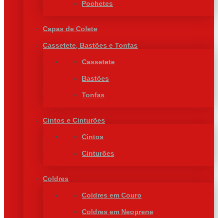
Pochetes
Capas de Colete
Cassetete, Bastões e Tonfas
Cassetete
Bastões
Tonfas
Cintos e Cinturões
Cintos
Cinturões
Coldres
Coldres em Couro
Coldres em Neoprene