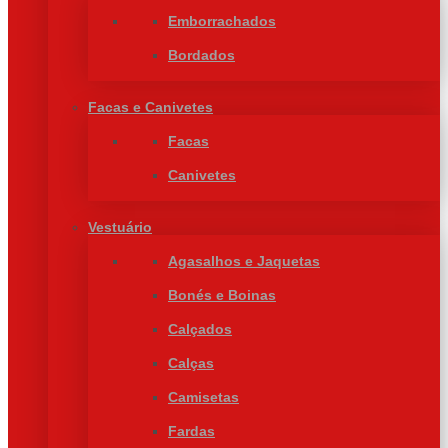
Emborrachados
Bordados
Facas e Canivetes
Facas
Canivetes
Vestuário
Agasalhos e Jaquetas
Bonés e Boinas
Calçados
Calças
Camisetas
Fardas