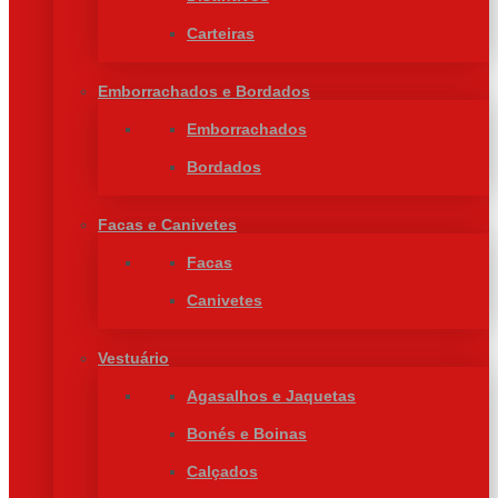
Carteiras
Emborrachados e Bordados
Emborrachados
Bordados
Facas e Canivetes
Facas
Canivetes
Vestuário
Agasalhos e Jaquetas
Bonés e Boinas
Calçados