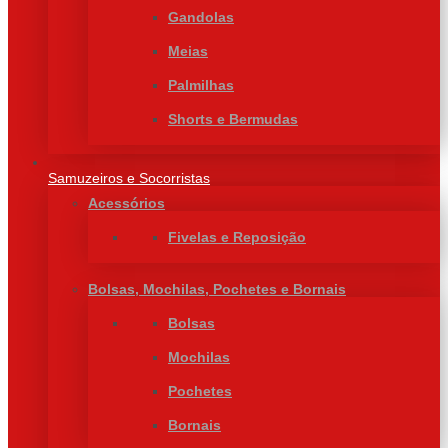
Gandolas
Meias
Palmilhas
Shorts e Bermudas
Samuzeiros e Socorristas
Acessórios
Fivelas e Reposição
Bolsas, Mochilas, Pochetes e Bornais
Bolsas
Mochilas
Pochetes
Bornais