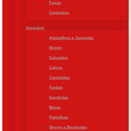
Facas
Canivetes
Vestuário
Agasalhos e Jaquetas
Bonés
Calçados
Calças
Camisetas
Fardas
Gandolas
Meias
Palmilhas
Shorts e Bermudas