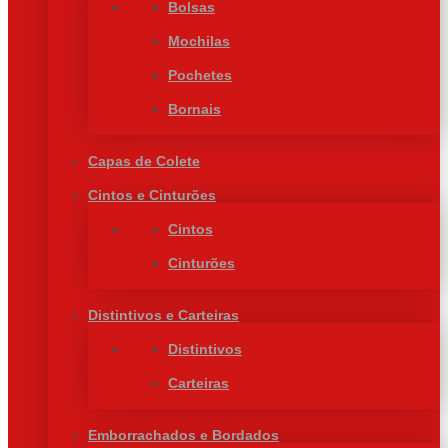
Bolsas
Mochilas
Pochetes
Bornais
Capas de Colete
Cintos e Cinturões
Cintos
Cinturões
Distintivos e Carteiras
Distintivos
Carteiras
Emborrachados e Bordados