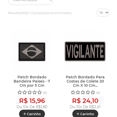
Resultado(s):
12 produtos encontrados
Patch Bordado
Patch Bordado Para
Bandeira Países - 7
Costas de Colete 20
Cm por 5 Cm
Cm X 10 Cm...
(0)
(0)
R$ 15,96
R$ 24,10
Ou 10x De
R$1,60
Ou 10x De
R$2,41
Carrinho
Carrinho