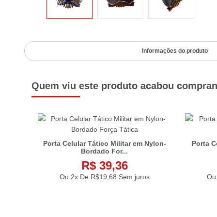
Informações do produto
Quem viu este produto acabou compra
pStop -
Porta Celular Tático Militar em Nylon-
Porta C
Bordado For...
R$ 39,36
s
Ou 2x De
R$19,68
Sem juros
Ou