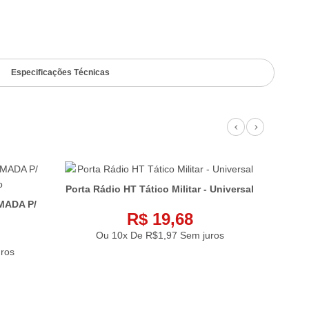
Especificações Técnicas
Previous
Next
Porta Rádio HT Tático Militar - Universal
MADA P/
Col
R$ 19,68
Ou 10x De
R$1,97
Sem juros
ros