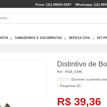
Fone: (11) 99020-0357
Whatsapp: (11) 993
DISTA
SAMUZEIROS E SOCORRISTAS
DEFESA CIVIL
KIT P
Distintivo de 
Ref.:
RGB_0388
Escrever a primeira av
Perguntas (
0
)
R$ 39,36