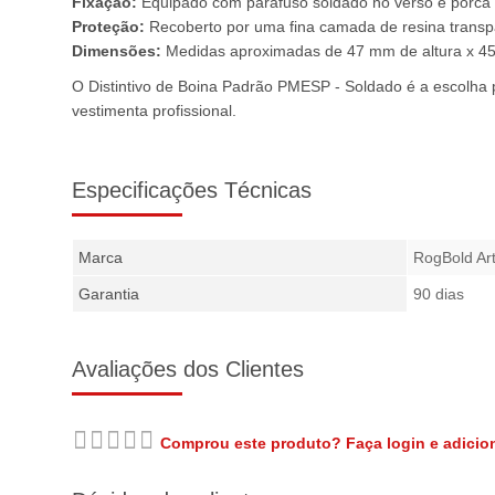
Fixação:
Equipado com parafuso soldado no verso e porca d
Proteção:
Recoberto por uma fina camada de resina transpar
Dimensões:
Medidas aproximadas de 47 mm de altura x 45 m
O Distintivo de Boina Padrão PMESP - Soldado é a escolha 
vestimenta profissional.
Especificações Técnicas
Marca
RogBold Art
Garantia
90 dias
Avaliações dos Clientes
Comprou este produto? Faça login e adicion