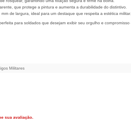
e rosquear, garantindo uma fixação segura e firme na boina.
ente, que protege a pintura e aumenta a durabilidade do distintivo.
m de largura, ideal para um destaque que respeita a estética militar
perfeita para soldados que desejam exibir seu orgulho e compromisso
igos Militares
e sua avaliação.