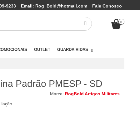
99-9233
Email: Rog_Bold@hotmail.com
Fale Conosco
0
ROMOCIONAIS
OUTLET
GUARDA VIDAS
Boina Padrão PMESP - SD
Marca:
RogBold Artigos Militares
aliação