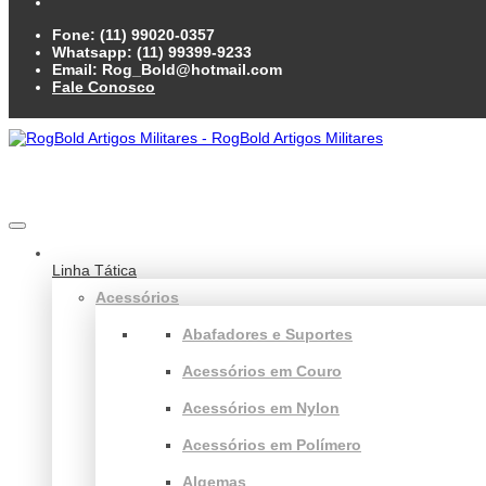
Fone: (11) 99020-0357
Whatsapp: (11) 99399-9233
Email: Rog_Bold@hotmail.com
Fale Conosco
Linha Tática
Acessórios
Abafadores e Suportes
Acessórios em Couro
Acessórios em Nylon
Acessórios em Polímero
Algemas